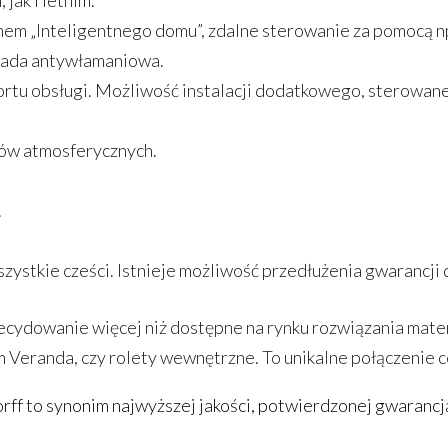
jak i letnim.
em „Inteligentnego domu”, zdalne sterowanie za pomocą np
kada antywłamaniowa.
fortu obsługi. Możliwość instalacji dodatkowego, sterow
dów atmosferycznych.
.
ystkie cześci. Istnieje możliwość przedłużenia gwarancji do
ydowanie więcej niż dostępne na rynku rozwiązania mater
tem Veranda, czy rolety wewnętrzne. To unikalne połączenie 
ff to synonim najwyższej jakości, potwierdzonej gwarancją 