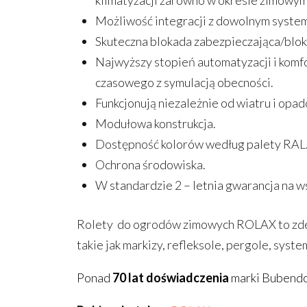
klimatyzacji zarówno w okresie zimowym, 
Możliwość integracji z dowolnym system
Skuteczna blokada zabezpieczająca/blo
Najwyższy stopień automatyzacji i kom
czasowego z symulacją obecności.
Funkcjonują niezależnie od wiatru i opa
Modułowa konstrukcja.
Dostępność kolorów według palety RAL
Ochrona środowiska.
W standardzie 2 – letnia gwarancja na wsz
Rolety do ogrodów zimowych ROLAX to zdec
takie jak markizy, refleksole, pergole, sys
Ponad
70 lat doświadczenia
marki Bubendor