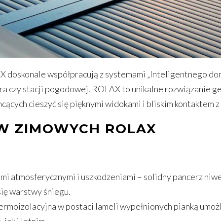
 doskonale współpracują z systemami „Inteligentnego do
egara czy stacji pogodowej. ROLAX to unikalne rozwiązanie 
cących cieszyć się pięknymi widokami i bliskim kontaktem z 
W ZIMOWYCH ROLAX
mi atmosferycznymi i uszkodzeniami – solidny pancerz niw
się warstwy śniegu.
ermoizolacyjna w postaci lameli wypełnionych pianką umożl