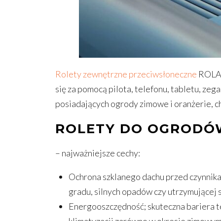
Rolety zewnętrzne przeciwsłoneczne
ROLAX
się za pomocą pilota, telefonu, tabletu, z
posiadających ogrody zimowe i oranżerie, ch
ROLETY DO OGRODÓ
– najważniejsze cechy:
Ochrona szklanego dachu przed czynnika
gradu, silnych opadów czy utrzymującej 
Energooszczędność; skuteczna bariera t