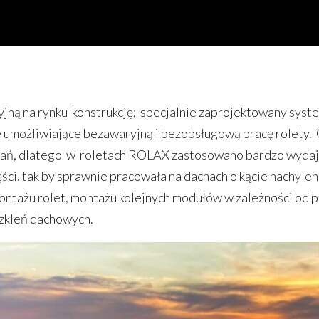
ą na rynku konstrukcję; specjalnie zaprojektowany syste
 umożliwiające bezawaryjną i bezobsługową pracę rolety
ań, dlatego w roletach ROLAX zastosowano bardzo wydajny
ści, tak by sprawnie pracowała na dachach o kącie nachyleni
tażu rolet, montażu kolejnych modułów w zależności od p
szkleń dachowych.