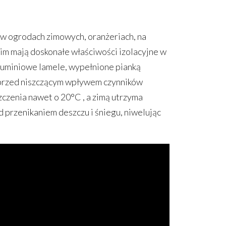
w ogrodach zimowych, oranżeriach, na
kim mają doskonałe właściwości izolacyjne w
luminiowe lamele, wypełnione pianką
y przed niszczącym wpływem czynników
zenia nawet o 20°C , a zimą utrzyma
 przenikaniem deszczu i śniegu, niwelując