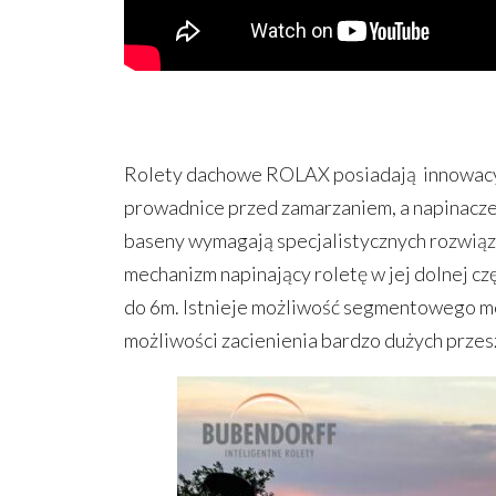
Rolety dachowe ROLAX posiadają innowacyjn
prowadnice przed zamarzaniem, a napinacze
baseny wymagają specjalistycznych rozwiąz
mechanizm napinający roletę w jej dolnej czę
do 6m. Istnieje możliwość segmentowego mon
możliwości zacienienia bardzo dużych prze